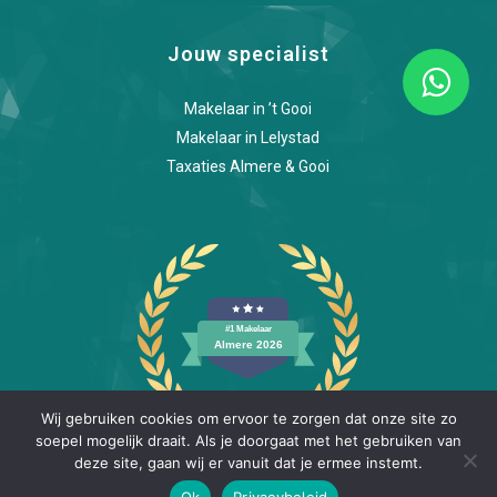
Jouw specialist
Makelaar in ’t Gooi
Makelaar in Lelystad
Taxaties Almere & Gooi
Wij gebruiken cookies om ervoor te zorgen dat onze site zo
soepel mogelijk draait. Als je doorgaat met het gebruiken van
deze site, gaan wij er vanuit dat je ermee instemt.
Ok
Privacybeleid