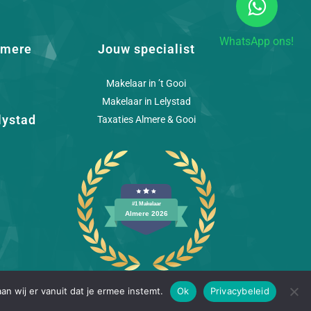
WhatsApp ons!
lmere
Jouw specialist
Makelaar in ’t Gooi
Makelaar in Lelystad
lystad
Taxaties Almere & Gooi
an wij er vanuit dat je ermee instemt.
Ok
Privacybeleid