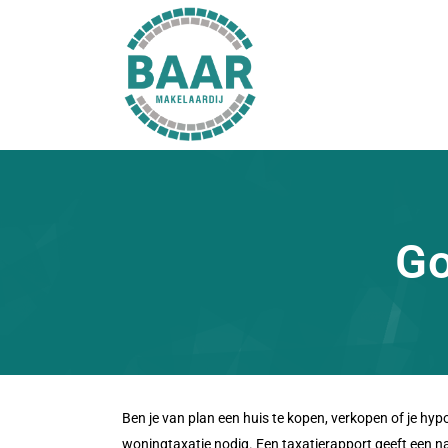
Go
Ben je van plan een huis te kopen, verkopen of je hypo
woningtaxatie nodig. Een taxatierapport geeft een n