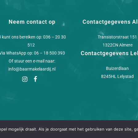
Neem contact op
Contactgegevens A
U kunt ons bereiken op:
036 – 20 30
Transistorstraat 151
512
1322CN Almere
Contactgegevens Le
Via WhatsApp op:
06 – 18 500 393
Of stuur een e-mail naar:
Buizerdlaan
info@baarmakelaardij.nl
8245HL Lelystad
el mogelijk draait. Als je doorgaat met het gebruiken van deze site, ga