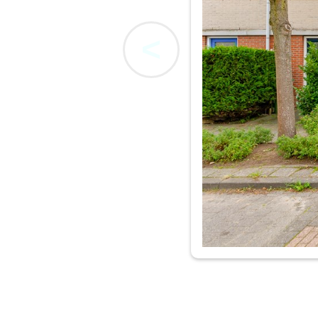
<
Minnellistraa