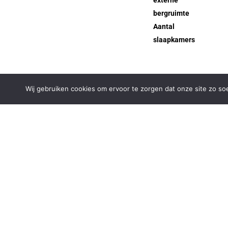
bergruimte
Aantal
slaapkamers
Beschrijving
Wij gebruiken cookies om ervoor te zorgen dat onze site zo soep
BUITENKANS!
Let op: de genoemde prij
Deze zeer ruime eenge
De Filmwijk is een gewil
Weerwater is op een kle
van Filmwijk of het Cen
van de natuur, water en