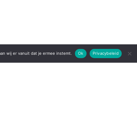
an wij er vanuit dat je ermee instemt.
Ok
Privacybeleid
ACHTERTUIN op het ZUIDOOSTEN en een VERNIEUWDE KEUKEN heeft sfeer e
gging nabij het Centrum van Almere Stad. De wijk kenmerkt zich vooral door
oen en water. Vanuit hier heb je de mogelijkheid door te lopen/fietsen na
 Een leuke rondje van een kleine 7 kilometer om het Weerwater heen. Al m
 onder andere voorzien van een supermarkt, eetgelegenheden, scholen en 