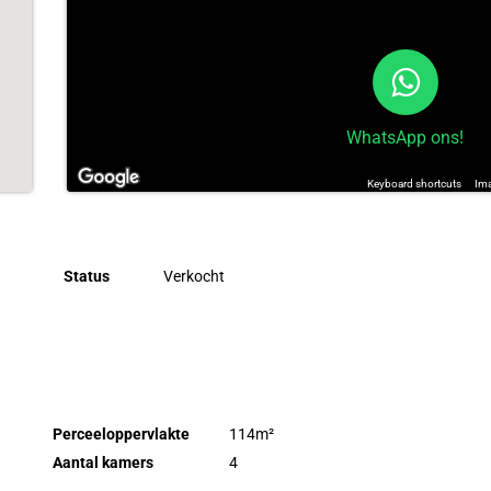
WhatsApp ons!
Keyboard shortcuts
Ima
Status
Verkocht
Perceeloppervlakte
114m²
Aantal kamers
4