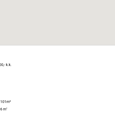
0,- k.k.
en
101m²
6 m
2