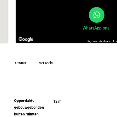
WhatsApp ons!
Keyboard shortcuts
Ima
Status
Verkocht
Oppervlakte
12 m
2
gebouwgebonden
buiten ruimten