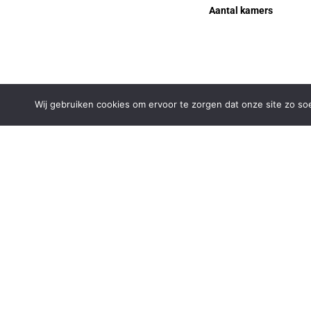
Aantal kamers
Beschrijving
Wij gebruiken cookies om ervoor te zorgen dat onze site zo soep
**Unieke en stoere tuss
Let op: de genoemde prij
Welkom bij Citadel 76, 
combinatie van comfort 
levendige omgeving.
Stel je voor: vanuit je 
over het levendige stad
Deze woning ligt werkeli
twee ruime supermarkten