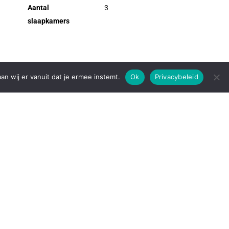
Aantal
3
slaapkamers
an wij er vanuit dat je ermee instemt.
Ok
Privacybeleid
 gelegen ín de stad, met een overvloed aan groen om je heen. Deze goed on
aapkamers is dit de perfecte plek voor een gezin of een koppel/echtpaar 
en kun je hier heerlijk ontspannen! En wat dacht je van het balkon bij je s
scoop waar je de nieuwste films kunt zien, een NS-station voor al je reis
k een ruime keuze uit diverse winkels en gezellige horecagelegenheden om 