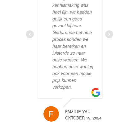
kennismaking was
can he
heel fijn, we hadden
best o
gelijk een goed
gevoel bij haar.
Gedurende het hele
proces konden we
haar bereiken en
luisterde ze naar
onze wensen. We
hebben onze woning
ook voor een mooie
prijs kunnen
verkopen.
FAMILIE YAU
OKTOBER 19, 2024