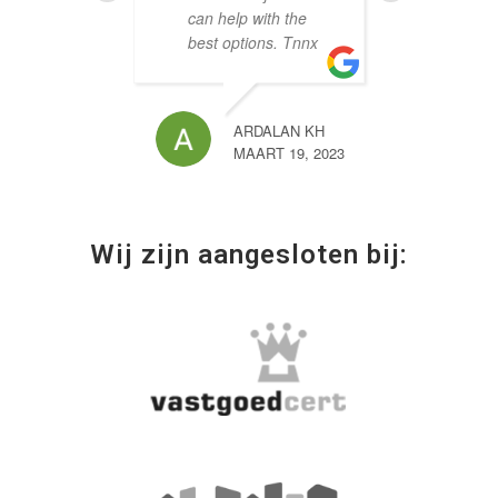
can help with the
en be
best options. Tnnx
haar 
aanra
ARDALAN KH
MAART 19, 2023
Wij zijn aangesloten bij: