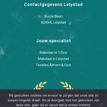
Contactgegevens Lelystad
Buizerdlaan
8245HL Lelystad
Jouw specialist
Makelaar in ’t Gooi
Makelaar in Lelystad
Taxaties Almere & Gooi
Wij gebruiken cookies om ervoor te zorgen dat onze site zo
soepel mogelijk draait. Als je doorgaat met het gebruiken van
deze site, gaan wij er vanuit dat je ermee instemt.